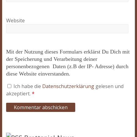
Website
Mit der Nutzung dieses Formulars erklärst Du Dich mit
der Speicherung und Verarbeitung deiner
personenbezogenen Daten (z.B der IP- Adresse) durch
diese Website einverstanden.
Ich habe die
Datenschutzerklärung
gelesen und
akzeptiert.
*