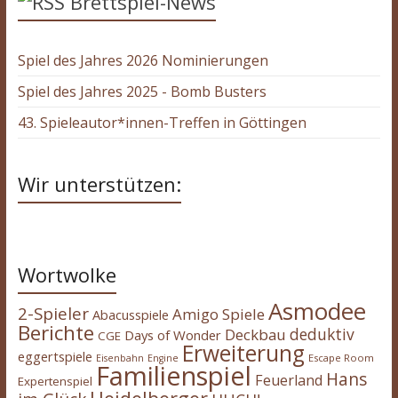
Brettspiel-News
Spiel des Jahres 2026 Nominierungen
Spiel des Jahres 2025 - Bomb Busters
43. Spieleautor*innen-Treffen in Göttingen
Wir unterstützen:
Wortwolke
Asmodee
2-Spieler
Amigo Spiele
Abacusspiele
Berichte
deduktiv
Deckbau
Days of Wonder
CGE
Erweiterung
eggertspiele
Escape Room
Eisenbahn
Engine
Familienspiel
Hans
Feuerland
Expertenspiel