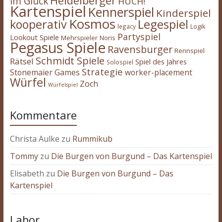
Heidelberger
im Glück
HUCH!
Kartenspiel
Kennerspiel
Kinderspiel
Kosmos
kooperativ
Legespiel
legacy
Logik
Partyspiel
Lookout Spiele
Mehrspieler
Noris
Pegasus Spiele
Ravensburger
Rennspiel
Schmidt Spiele
Rätsel
Spiel des Jahres
Solospiel
Strategie
Stonemaier Games
worker-placement
Würfel
Zoch
Würfelspiel
Kommentare
Christa Aulke
zu
Rummikub
Tommy
zu
Die Burgen von Burgund – Das Kartenspiel
Elisabeth
zu
Die Burgen von Burgund – Das
Kartenspiel
Labor