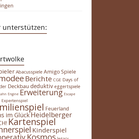
tingen
 unterstützen:
rtwolke
pieler
Amigo Spiele
Abacusspiele
modee
Berichte
Days of
CGE
deduktiv
Deckbau
der
eggertspiele
Erweiterung
Escape
bahn
Engine
Expertenspiel
m
milienspiel
Feuerland
Heidelberger
s im Glück
Kartenspiel
H!
nnerspiel
Kinderspiel
Kosmos
operativ
legacy