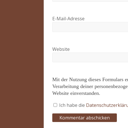
E-Mail-Adresse
Website
Mit der Nutzung dieses Formulars e
Verarbeitung deiner personenbezoge
Website einverstanden.
Ich habe die
Datenschutzerklä