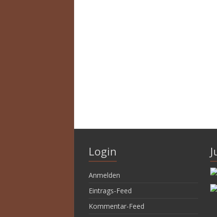
Login
J
Anmelden
Eintrags-Feed
Kommentar-Feed