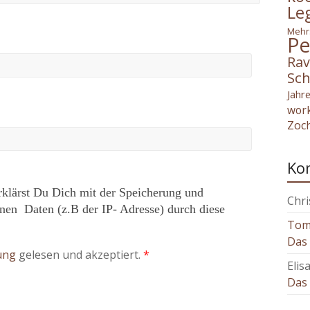
Le
Mehr
Pe
Rav
Sch
Jahr
wor
Zoc
Ko
rklärst Du Dich mit der Speicherung und
Chri
nen Daten (z.B der IP- Adresse) durch diese
To
Das 
rung
gelesen und akzeptiert.
*
Elis
Das 