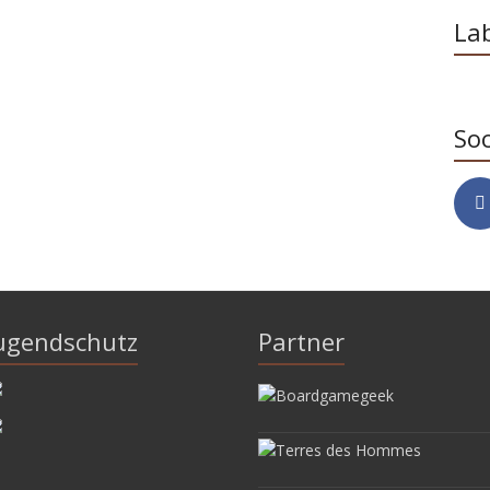
La
Soc
ugendschutz
Partner