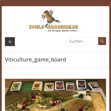
Zum
Inhalt
springen
Spiele-
Menü
Akademie.de
Viticulture_game_board
Wir
bringen
Spiele
näher…