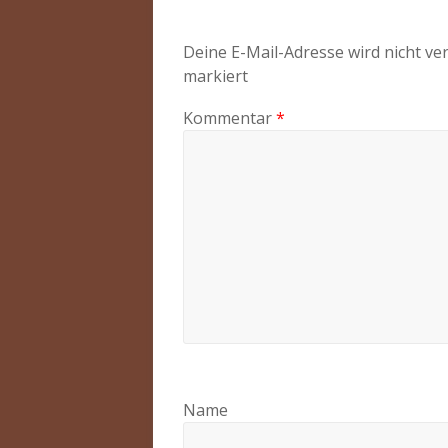
Deine E-Mail-Adresse wird nicht ver
markiert
Kommentar
*
Name