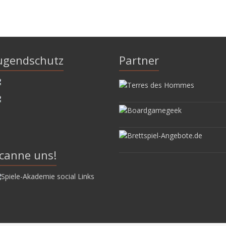
ugendschutz
Partner
canne uns!