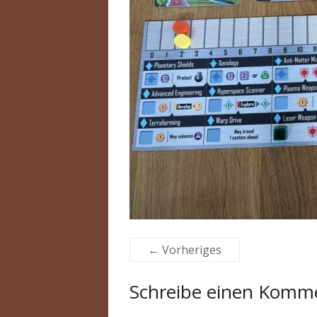
← Vorheriges
Schreibe einen Komm