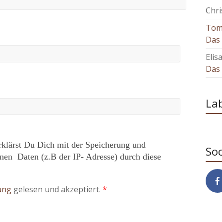
Chri
To
Das 
Elis
Das 
La
rklärst Du Dich mit der Speicherung und
Soc
nen Daten (z.B der IP- Adresse) durch diese
rung
gelesen und akzeptiert.
*