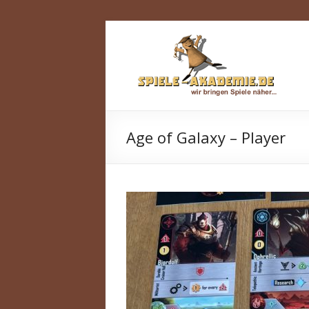
Zum
Spiele-
Inhalt
springen
Akademie.de
Wir
bringen
Spiele
Age of Galaxy – Player
näher…