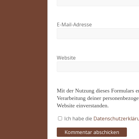
E-Mail-Adresse
Website
Mit der Nutzung dieses Formulars e
Verarbeitung deiner personenbezoge
Website einverstanden.
Ich habe die
Datenschutzerklä