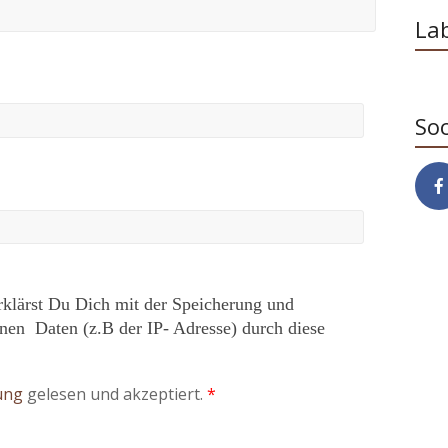
La
Soc
rklärst Du Dich mit der Speicherung und
nen Daten (z.B der IP- Adresse) durch diese
rung
gelesen und akzeptiert.
*