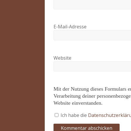
E-Mail-Adresse
Website
Mit der Nutzung dieses Formulars e
Verarbeitung deiner personenbezoge
Website einverstanden.
Ich habe die
Datenschutzerklä