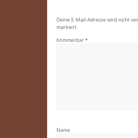
Deine E-Mail-Adresse wird nicht ver
markiert
Kommentar
*
Name