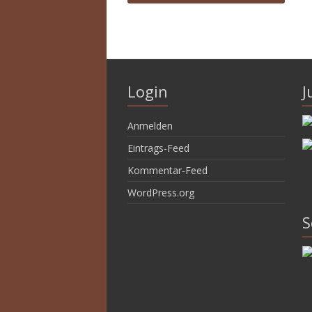
Login
J
Anmelden
Eintrags-Feed
Kommentar-Feed
WordPress.org
S