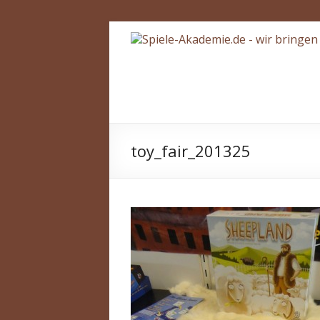
Zum
Spiele-
Inhalt
springen
Akademie.de
Wir
bringen
Spiele
toy_fair_201325
näher…