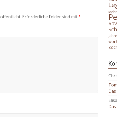
Le
Mehr
Pe
öffentlicht.
Erforderliche Felder sind mit
*
Rav
Sch
Jahr
wor
Zoc
Ko
Chri
To
Das 
Elis
Das 