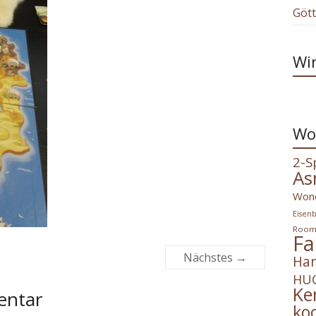
Göt
Wir
Wo
2-S
As
Won
Eisen
Roo
Fa
Nächstes →
Han
HUC
Ke
entar
ko