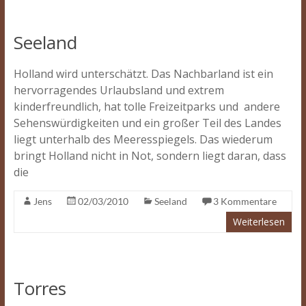
Seeland
Holland wird unterschätzt. Das Nachbarland ist ein
hervorragendes Urlaubsland und extrem
kinderfreundlich, hat tolle Freizeitparks und andere
Sehenswürdigkeiten und ein großer Teil des Landes
liegt unterhalb des Meeresspiegels. Das wiederum
bringt Holland nicht in Not, sondern liegt daran, dass
die
Jens
02/03/2010
Seeland
3 Kommentare
Weiterlesen
Torres