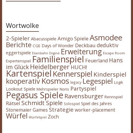
Wortwolke
Asmodee
2-Spieler
Amigo Spiele
Abacusspiele
Berichte
deduktiv
Deckbau
Days of Wonder
CGE
Erweiterung
eggertspiele
Escape Room
Eisenbahn
Engine
Familienspiel
Hans
Feuerland
Expertenspiel
Heidelberger
im Glück
HUCH!
Kartenspiel
Kennerspiel
Kinderspiel
Kosmos
kooperativ
Legespiel
legacy
Logik
Partyspiel
Lookout Spiele
Mehrspieler
Noris
Pegasus Spiele
Ravensburger
Rennspiel
Schmidt Spiele
Rätsel
Spiel des Jahres
Solospiel
Strategie
Stonemaier Games
worker-placement
Würfel
Zoch
Würfelspiel