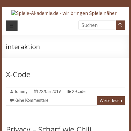
Zum
Inhalt
springen
Spiele-
Menü
Akademie.de
interaktion
Wir
bringen
Spiele
näher…
X-Code
Tommy
22/05/2019
X-Code
Weiterlesen
Keine Kommentare
Privacy – Scharf wie Chili