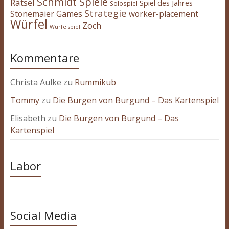
Schmidt Spiele
Rätsel
Spiel des Jahres
Solospiel
Strategie
Stonemaier Games
worker-placement
Würfel
Zoch
Würfelspiel
Kommentare
Christa Aulke
zu
Rummikub
Tommy
zu
Die Burgen von Burgund – Das Kartenspiel
Elisabeth
zu
Die Burgen von Burgund – Das
Kartenspiel
Labor
Social Media