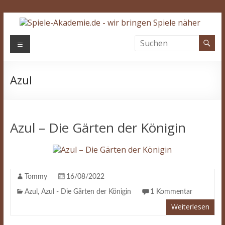
Zum
Inhalt
springen
Spiele-
Menü
Akademie.de
Azul
Wir
bringen
Spiele
näher…
Azul – Die Gärten der Königin
Tommy
16/08/2022
Azul
,
Azul - Die Gärten der Königin
1 Kommentar
Weiterlesen