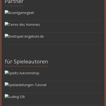
Partner
für Spieleautoren