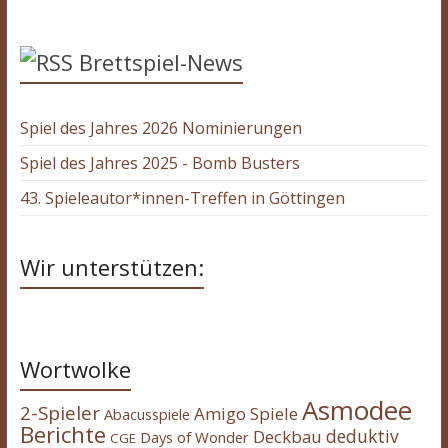
Brettspiel-News
Spiel des Jahres 2026 Nominierungen
Spiel des Jahres 2025 - Bomb Busters
43. Spieleautor*innen-Treffen in Göttingen
Wir unterstützen:
Wortwolke
Asmodee
2-Spieler
Amigo Spiele
Abacusspiele
Berichte
deduktiv
Deckbau
Days of Wonder
CGE