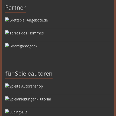
Partner
für Spieleautoren