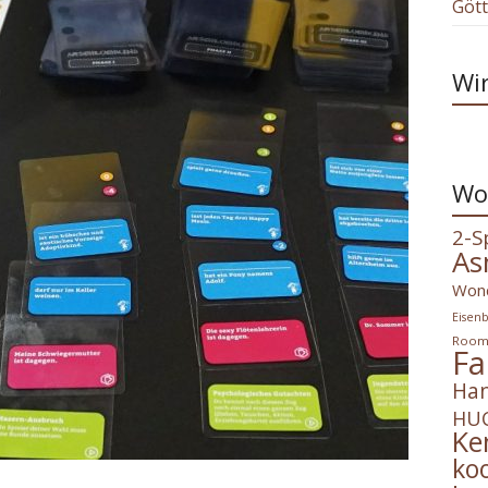
Göt
Wir
Wo
2-S
As
Won
Eisen
Roo
Fa
Han
HUC
Ke
ko