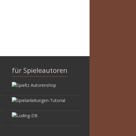
für Spieleautoren