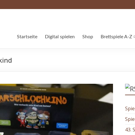
Startseite
Digital spielen
Shop
Brettspiele A-Z
kind
Spie
Spie
43. 