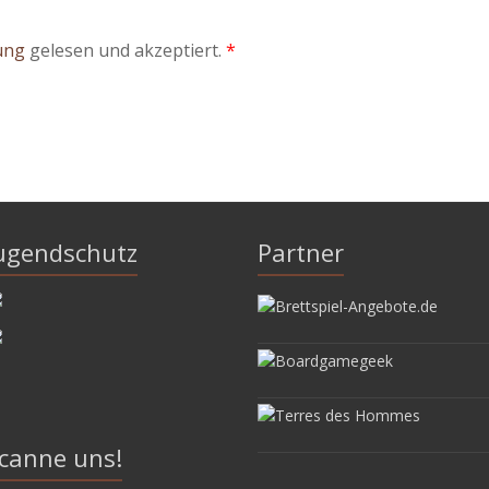
rung
gelesen und akzeptiert.
*
ugendschutz
Partner
canne uns!