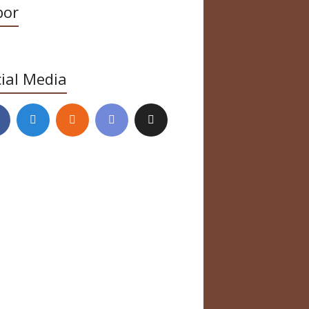
bor
ial Media