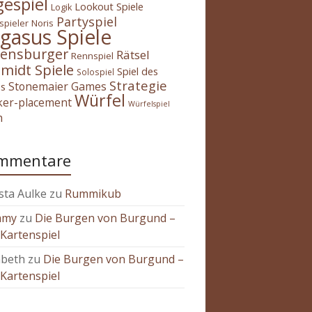
gespiel
Lookout Spiele
Logik
Partyspiel
spieler
Noris
gasus Spiele
ensburger
Rätsel
Rennspiel
midt Spiele
Spiel des
Solospiel
Strategie
Stonemaier Games
es
Würfel
ker-placement
Würfelspiel
h
mmentare
sta Aulke
zu
Rummikub
mmy
zu
Die Burgen von Burgund –
Kartenspiel
abeth
zu
Die Burgen von Burgund –
Kartenspiel