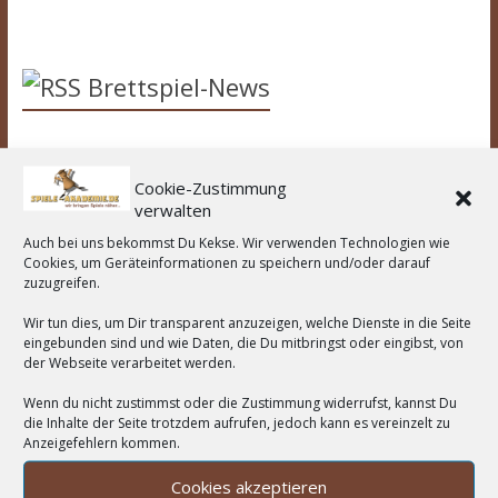
Brettspiel-News
Spiel des Jahres 2026 Nominierungen
Cookie-Zustimmung
Spiel des Jahres 2025 - Bomb Busters
verwalten
43. Spieleautor*innen-Treffen in Göttingen
Auch bei uns bekommst Du Kekse. Wir verwenden Technologien wie
Cookies, um Geräteinformationen zu speichern und/oder darauf
zuzugreifen.
Wir unterstützen:
Wir tun dies, um Dir transparent anzuzeigen, welche Dienste in die Seite
eingebunden sind und wie Daten, die Du mitbringst oder eingibst, von
der Webseite verarbeitet werden.
Wenn du nicht zustimmst oder die Zustimmung widerrufst, kannst Du
Wortwolke
die Inhalte der Seite trotzdem aufrufen, jedoch kann es vereinzelt zu
Anzeigefehlern kommen.
Asmodee
2-Spieler
Amigo Spiele
Abacusspiele
Cookies akzeptieren