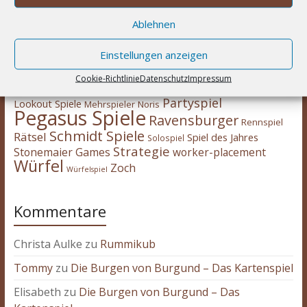
Berichte
deduktiv
Deckbau
Days of Wonder
CGE
Erweiterung
eggertspiele
Escape Room
Ablehnen
Eisenbahn
Engine
Familienspiel
Hans
Feuerland
Expertenspiel
Heidelberger
im Glück
HUCH!
Einstellungen anzeigen
Kartenspiel
Kennerspiel
Kinderspiel
Cookie-Richtlinie
Datenschutz
Impressum
Kosmos
kooperativ
Legespiel
legacy
Logik
Partyspiel
Lookout Spiele
Mehrspieler
Noris
Pegasus Spiele
Ravensburger
Rennspiel
Schmidt Spiele
Rätsel
Spiel des Jahres
Solospiel
Strategie
Stonemaier Games
worker-placement
Würfel
Zoch
Würfelspiel
Kommentare
Christa Aulke
zu
Rummikub
Tommy
zu
Die Burgen von Burgund – Das Kartenspiel
Elisabeth
zu
Die Burgen von Burgund – Das