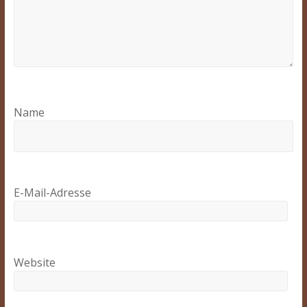
Name
E-Mail-Adresse
Website