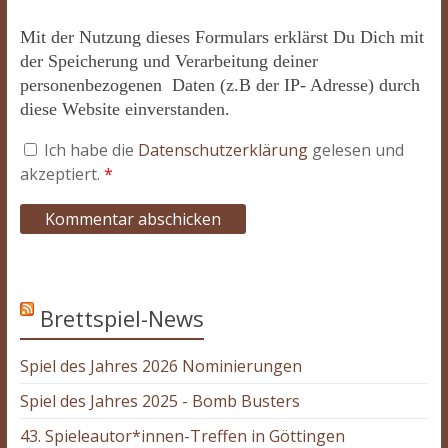
Mit der Nutzung dieses Formulars erklärst Du Dich mit
der Speicherung und Verarbeitung deiner
personenbezogenen Daten (z.B der IP- Adresse) durch
diese Website einverstanden.
Ich habe die
Datenschutzerklärung
gelesen und
akzeptiert.
*
Brettspiel-News
Spiel des Jahres 2026 Nominierungen
Spiel des Jahres 2025 - Bomb Busters
43. Spieleautor*innen-Treffen in Göttingen