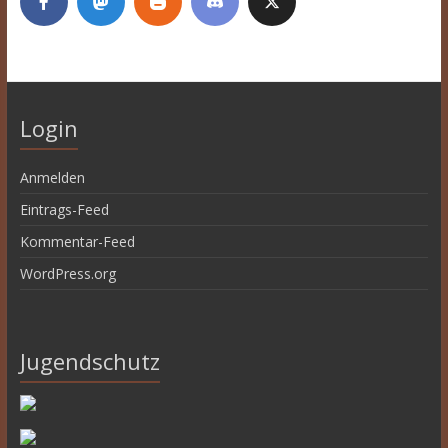
Login
Anmelden
Eintrags-Feed
Kommentar-Feed
WordPress.org
Jugendschutz