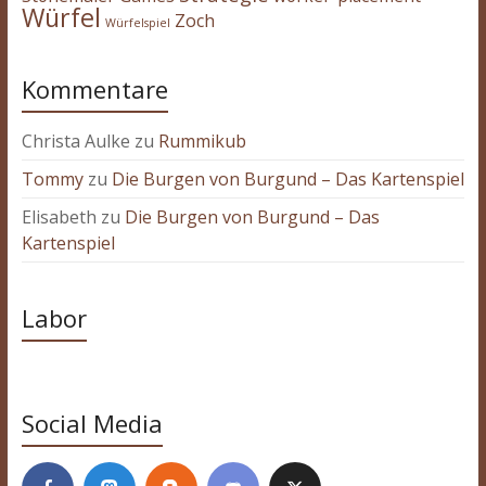
Würfel
Zoch
Würfelspiel
Kommentare
Christa Aulke
zu
Rummikub
Tommy
zu
Die Burgen von Burgund – Das Kartenspiel
Elisabeth
zu
Die Burgen von Burgund – Das
Kartenspiel
Labor
Social Media