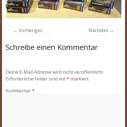
← Vorheriges
Nächstes →
Schreibe einen Kommentar
Deine E-Mail-Adresse wird nicht veröffentlicht.
Erforderliche Felder sind mit
*
markiert
Kommentar
*