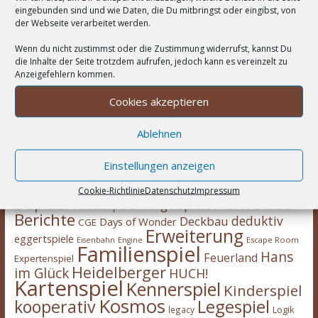
eingebunden sind und wie Daten, die Du mitbringst oder eingibst, von
der Webseite verarbeitet werden.
Wenn du nicht zustimmst oder die Zustimmung widerrufst, kannst Du
die Inhalte der Seite trotzdem aufrufen, jedoch kann es vereinzelt zu
Anzeigefehlern kommen.
Cookies akzeptieren
Ablehnen
Einstellungen anzeigen
Wortwolke
Cookie-Richtlinie
Datenschutz
Impressum
Asmodee
2-Spieler
Amigo Spiele
Abacusspiele
Berichte
deduktiv
Deckbau
Days of Wonder
CGE
Erweiterung
eggertspiele
Escape Room
Eisenbahn
Engine
Familienspiel
Hans
Feuerland
Expertenspiel
Heidelberger
im Glück
HUCH!
Kartenspiel
Kennerspiel
Kinderspiel
Kosmos
kooperativ
Legespiel
legacy
Logik