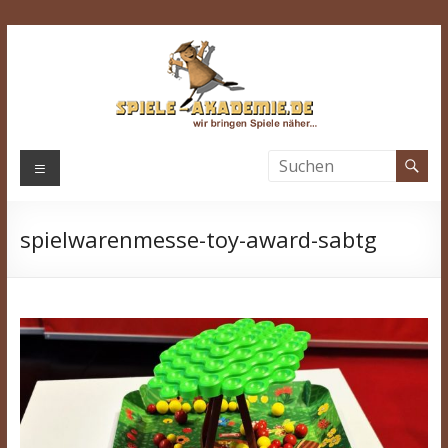
Zum
Inhalt
springen
Spiele-
Menü
Akademie.de
spielwarenmesse-toy-award-sabtg
Wir
bringen
Spiele
näher…