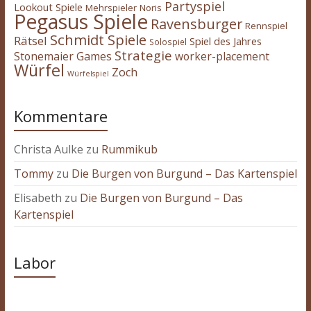
Partyspiel
Lookout Spiele
Mehrspieler
Noris
Pegasus Spiele
Ravensburger
Rennspiel
Schmidt Spiele
Rätsel
Spiel des Jahres
Solospiel
Strategie
Stonemaier Games
worker-placement
Würfel
Zoch
Würfelspiel
Kommentare
Christa Aulke
zu
Rummikub
Tommy
zu
Die Burgen von Burgund – Das Kartenspiel
Elisabeth
zu
Die Burgen von Burgund – Das
Kartenspiel
Labor