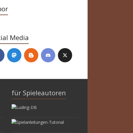
bor
ial Media
für Spieleautoren