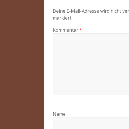
Deine E-Mail-Adresse wird nicht ver
markiert
Kommentar
*
Name