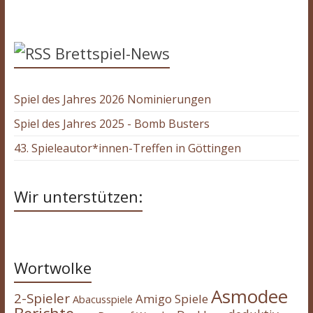
Brettspiel-News
Spiel des Jahres 2026 Nominierungen
Spiel des Jahres 2025 - Bomb Busters
43. Spieleautor*innen-Treffen in Göttingen
Wir unterstützen:
Wortwolke
Asmodee
2-Spieler
Amigo Spiele
Abacusspiele