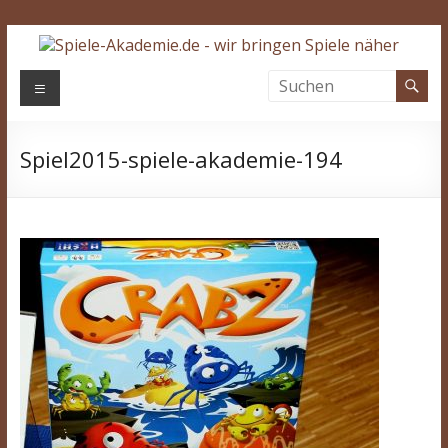
Zum
Inhalt
springen
Spiele-
Menü
Akademie.de
Spiel2015-spiele-akademie-194
Wir
bringen
Spiele
näher…