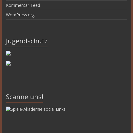
Kommentar-Feed
WordPress.org
Jugendschutz
Scanne uns!