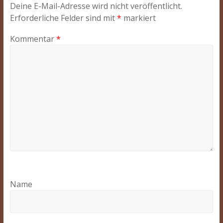
Deine E-Mail-Adresse wird nicht veröffentlicht.
Erforderliche Felder sind mit
*
markiert
Kommentar
*
Name