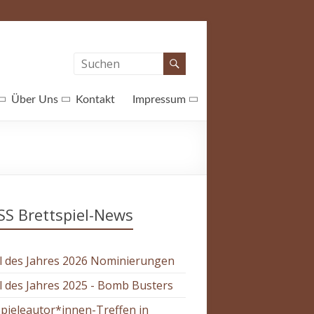
Über Uns
Kontakt
Impressum
Brettspiel-News
l des Jahres 2026 Nominierungen
l des Jahres 2025 - Bomb Busters
Spieleautor*innen-Treffen in