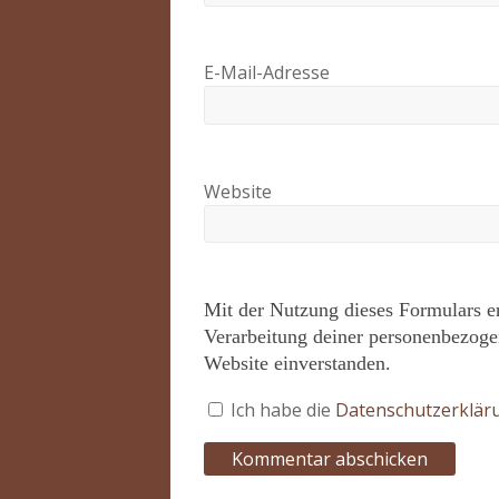
E-Mail-Adresse
Website
Mit der Nutzung dieses Formulars e
Verarbeitung deiner personenbezoge
Website einverstanden.
Ich habe die
Datenschutzerklä