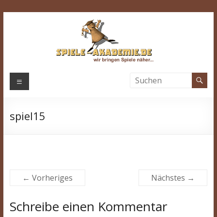
Zum
Inhalt
springen
Spiele-
Menü
Akademie.de
spiel15
Wir
bringen
Spiele
näher…
← Vorheriges
Nächstes →
Schreibe einen Kommentar