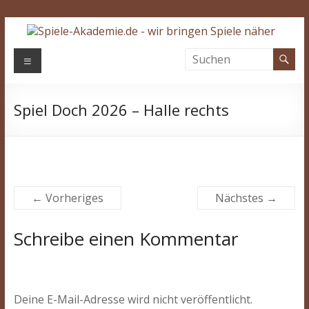
Zum
Inhalt
springen
Spiele-
Menü
Akademie.de
Spiel Doch 2026 – Halle rechts
Wir
bringen
Spiele
näher…
← Vorheriges
Nächstes →
Schreibe einen Kommentar
Deine E-Mail-Adresse wird nicht veröffentlicht.