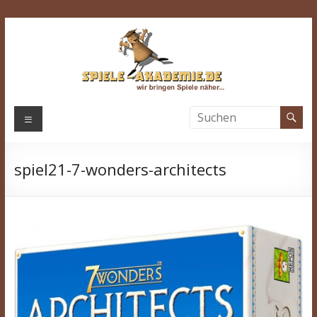
Zum
Inhalt
springen
Spiele-
Menü
Akademie.de
spiel21-7-wonders-architects
Wir
bringen
Spiele
näher…