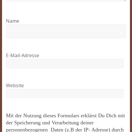
Name
E-Mail-Adresse
Website
Mit der Nutzung dieses Formulars erklärst Du Dich mit
der Speicherung und Verarbeitung deiner
personenbezogenen Daten (z.B der IP- Adresse) durch