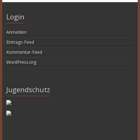
Login
Anmelden
Eintrags-Feed
Kommentar-Feed
WordPress.org
Jugendschutz