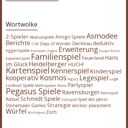
Wortwolke
Asmodee
2-Spieler
Amigo Spiele
Abacusspiele
Berichte
deduktiv
Deckbau
Days of Wonder
CGE
Erweiterung
eggertspiele
Escape Room
Eisenbahn
Engine
Familienspiel
Hans
Feuerland
Expertenspiel
Heidelberger
im Glück
HUCH!
Kartenspiel
Kennerspiel
Kinderspiel
Kosmos
kooperativ
Legespiel
legacy
Logik
Partyspiel
Lookout Spiele
Mehrspieler
Noris
Pegasus Spiele
Ravensburger
Rennspiel
Schmidt Spiele
Rätsel
Spiel des Jahres
Solospiel
Strategie
Stonemaier Games
worker-placement
Würfel
Zoch
Würfelspiel