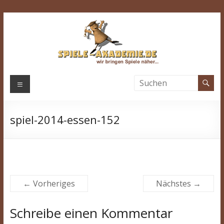
Zum
Inhalt
springen
Spiele-
Menü
Akademie.de
spiel-2014-essen-152
Wir
bringen
Spiele
näher…
← Vorheriges
Nächstes →
Schreibe einen Kommentar