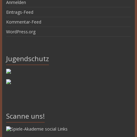
Anmelden
Eintrags-Feed
Kommentar-Feed
WordPress.org
Jugendschutz
Scanne uns!