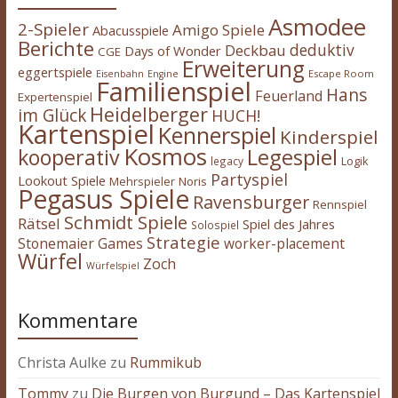
Asmodee
2-Spieler
Amigo Spiele
Abacusspiele
Berichte
deduktiv
Deckbau
Days of Wonder
CGE
Erweiterung
eggertspiele
Escape Room
Eisenbahn
Engine
Familienspiel
Hans
Feuerland
Expertenspiel
Heidelberger
im Glück
HUCH!
Kartenspiel
Kennerspiel
Kinderspiel
Kosmos
kooperativ
Legespiel
legacy
Logik
Partyspiel
Lookout Spiele
Mehrspieler
Noris
Pegasus Spiele
Ravensburger
Rennspiel
Schmidt Spiele
Rätsel
Spiel des Jahres
Solospiel
Strategie
Stonemaier Games
worker-placement
Würfel
Zoch
Würfelspiel
Kommentare
Christa Aulke
zu
Rummikub
Tommy
zu
Die Burgen von Burgund – Das Kartenspiel