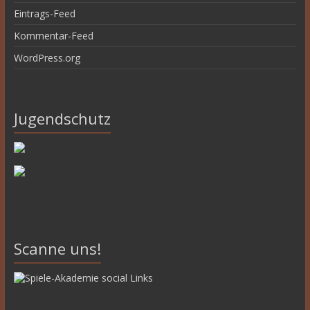
Eintrags-Feed
Kommentar-Feed
WordPress.org
Jugendschutz
Scanne uns!