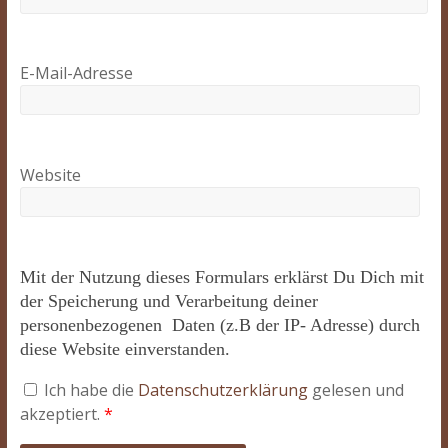
E-Mail-Adresse
Website
Mit der Nutzung dieses Formulars erklärst Du Dich mit
der Speicherung und Verarbeitung deiner
personenbezogenen Daten (z.B der IP- Adresse) durch
diese Website einverstanden.
Ich habe die
Datenschutzerklärung
gelesen und
akzeptiert.
*