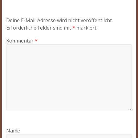
Deine E-Mail-Adresse wird nicht veröffentlicht.
Erforderliche Felder sind mit
*
markiert
Kommentar
*
Name