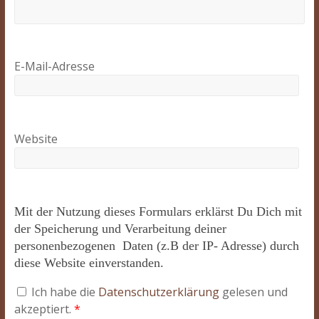
E-Mail-Adresse
Website
Mit der Nutzung dieses Formulars erklärst Du Dich mit
der Speicherung und Verarbeitung deiner
personenbezogenen Daten (z.B der IP- Adresse) durch
diese Website einverstanden.
Ich habe die
Datenschutzerklärung
gelesen und
akzeptiert.
*