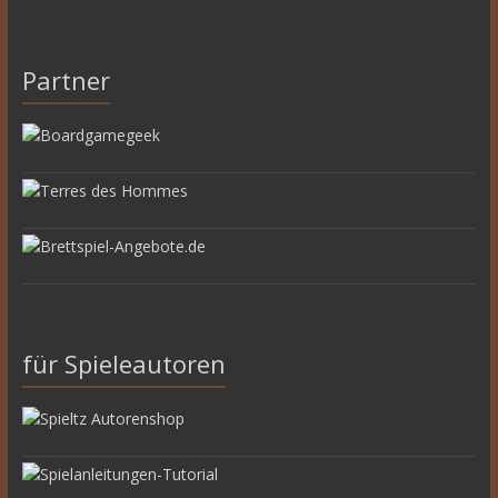
Partner
für Spieleautoren