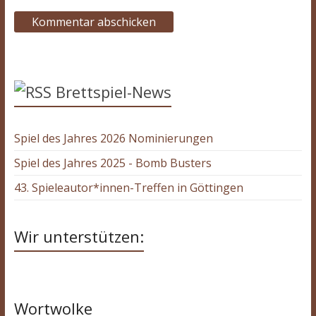
Brettspiel-News
Spiel des Jahres 2026 Nominierungen
Spiel des Jahres 2025 - Bomb Busters
43. Spieleautor*innen-Treffen in Göttingen
Wir unterstützen:
Wortwolke