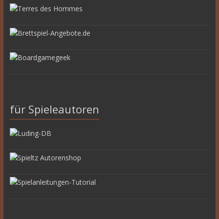
für Spieleautoren