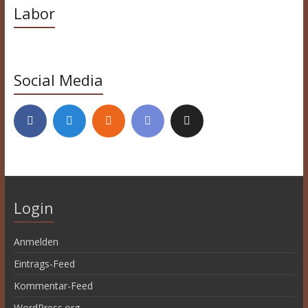
Labor
Social Media
Login
Anmelden
Eintrags-Feed
Kommentar-Feed
WordPress.org