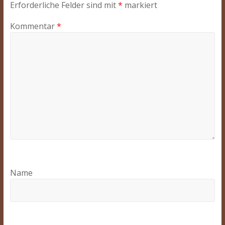
Erforderliche Felder sind mit
*
markiert
Kommentar
*
Name