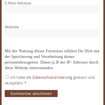
E-Mail-Adresse
Website
Mit der Nutzung dieses Formulars erklärst Du Dich mit
der Speicherung und Verarbeitung deiner
personenbezogenen Daten (z.B der IP- Adresse) durch
diese Website einverstanden.
Ich habe die
Datenschutzerklärung
gelesen und
akzeptiert.
*