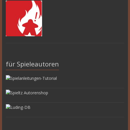
für Spieleautoren