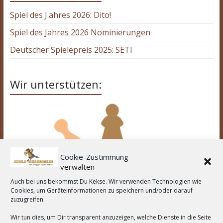
Spiel des J.ahres 2026: Dito!
Spiel des Jahres 2026 Nominierungen
Deutscher Spielepreis 2025: SETI
Wir unterstützen:
Cookie-Zustimmung
verwalten
Auch bei uns bekommst Du Kekse. Wir verwenden Technologien wie
Cookies, um Geräteinformationen zu speichern und/oder darauf
zuzugreifen.
Wir tun dies, um Dir transparent anzuzeigen, welche Dienste in die Seite