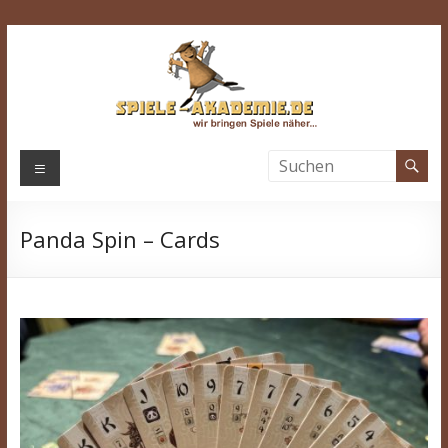
Zum
Inhalt
springen
Spiele-
Menü
Akademie.de
Panda Spin – Cards
Wir
bringen
Spiele
näher…