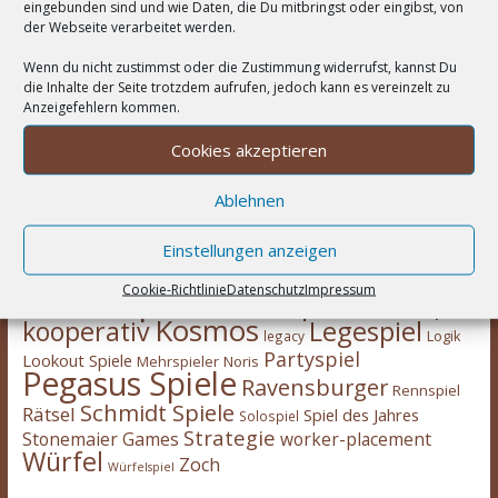
eingebunden sind und wie Daten, die Du mitbringst oder eingibst, von
der Webseite verarbeitet werden.
Wenn du nicht zustimmst oder die Zustimmung widerrufst, kannst Du
die Inhalte der Seite trotzdem aufrufen, jedoch kann es vereinzelt zu
Anzeigefehlern kommen.
Wortwolke
Cookies akzeptieren
Asmodee
2-Spieler
Amigo Spiele
Abacusspiele
Berichte
deduktiv
Deckbau
Days of Wonder
Ablehnen
CGE
Erweiterung
eggertspiele
Escape Room
Eisenbahn
Engine
Familienspiel
Einstellungen anzeigen
Hans
Feuerland
Expertenspiel
Heidelberger
im Glück
HUCH!
Cookie-Richtlinie
Datenschutz
Impressum
Kartenspiel
Kennerspiel
Kinderspiel
Kosmos
kooperativ
Legespiel
legacy
Logik
Partyspiel
Lookout Spiele
Mehrspieler
Noris
Pegasus Spiele
Ravensburger
Rennspiel
Schmidt Spiele
Rätsel
Spiel des Jahres
Solospiel
Strategie
Stonemaier Games
worker-placement
Würfel
Zoch
Würfelspiel