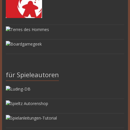
für Spieleautoren