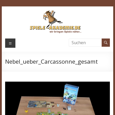
Zum
Inhalt
springen
Spiele-
Menü
Akademie.de
Nebel_ueber_Carcassonne_gesamt
Wir
bringen
Spiele
näher…