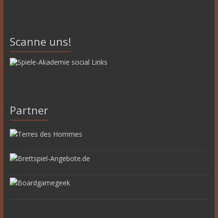
Scanne uns!
Partner