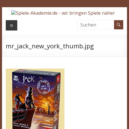
Zum
Inhalt
springen
Spiele-
Menü
Akademie.de
mr_jack_new_york_thumb.jpg
Wir
bringen
Spiele
näher…