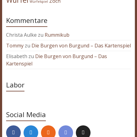
Würfel
Zoch
Würfelspiel
Kommentare
Christa Aulke
zu
Rummikub
Tommy
zu
Die Burgen von Burgund – Das Kartenspiel
Elisabeth
zu
Die Burgen von Burgund – Das
Kartenspiel
Labor
Social Media