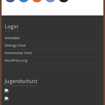
Login
Anmelden
Eintrags-Feed
Kommentar-Feed
WordPress.org
Jugendschutz