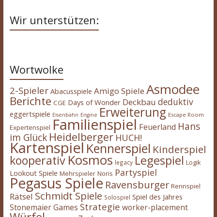
Wir unterstützen:
Wortwolke
Asmodee
2-Spieler
Amigo Spiele
Abacusspiele
Berichte
deduktiv
Deckbau
Days of Wonder
CGE
Erweiterung
eggertspiele
Escape Room
Eisenbahn
Engine
Familienspiel
Hans
Feuerland
Expertenspiel
Heidelberger
im Glück
HUCH!
Kartenspiel
Kennerspiel
Kinderspiel
Kosmos
kooperativ
Legespiel
legacy
Logik
Partyspiel
Lookout Spiele
Mehrspieler
Noris
Pegasus Spiele
Ravensburger
Rennspiel
Schmidt Spiele
Rätsel
Spiel des Jahres
Solospiel
Strategie
Stonemaier Games
worker-placement