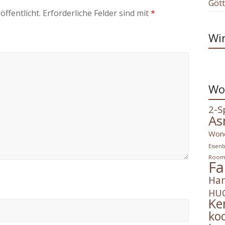
Göt
öffentlicht.
Erforderliche Felder sind mit
*
Wir
Wo
2-S
As
Won
Eisen
Roo
Fa
Han
HUC
Ke
ko