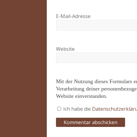
E-Mail-Adresse
Website
Mit der Nutzung dieses Formulars e
Verarbeitung deiner personenbezoge
Website einverstanden.
Ich habe die
Datenschutzerklä