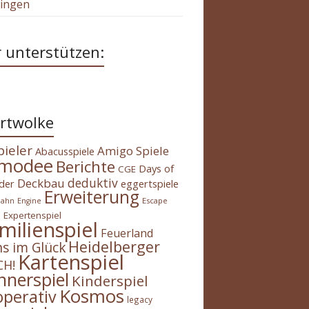
tingen
 unterstützen:
rtwolke
pieler
Amigo Spiele
Abacusspiele
modee
Berichte
Days of
CGE
deduktiv
Deckbau
der
eggertspiele
Erweiterung
Escape
bahn
Engine
Expertenspiel
m
milienspiel
Feuerland
Heidelberger
s im Glück
Kartenspiel
H!
nnerspiel
Kinderspiel
Kosmos
operativ
legacy