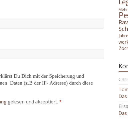
Le
Mehr
Pe
Rav
Sch
Jahr
wor
Zoc
Ko
rklärst Du Dich mit der Speicherung und
Chri
nen Daten (z.B der IP- Adresse) durch diese
To
Das 
rung
gelesen und akzeptiert.
*
Elis
Das 