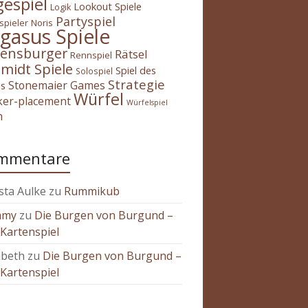
gespiel
Lookout Spiele
Logik
Partyspiel
spieler
Noris
gasus Spiele
ensburger
Rätsel
Rennspiel
midt Spiele
Spiel des
Solospiel
Strategie
Stonemaier Games
es
Würfel
ker-placement
Würfelspiel
h
mmentare
sta Aulke
zu
Rummikub
mmy
zu
Die Burgen von Burgund –
Kartenspiel
abeth
zu
Die Burgen von Burgund –
Kartenspiel