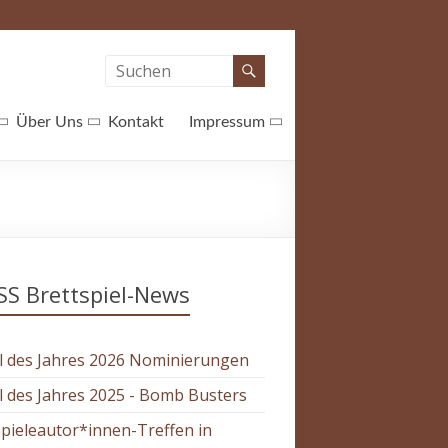
Über Uns
Kontakt
Impressum
Brettspiel-News
l des Jahres 2026 Nominierungen
l des Jahres 2025 - Bomb Busters
Spieleautor*innen-Treffen in