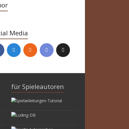
bor
ial Media
für Spieleautoren