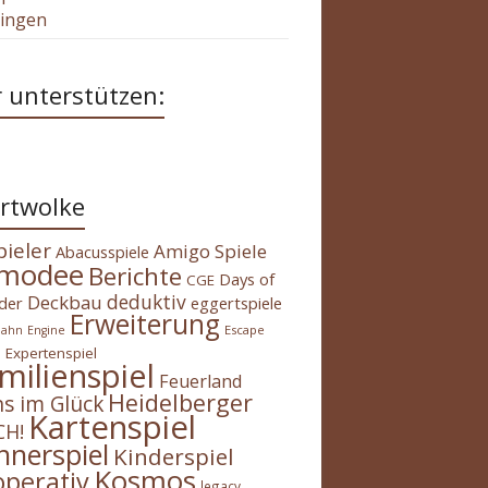
tingen
 unterstützen:
rtwolke
pieler
Amigo Spiele
Abacusspiele
modee
Berichte
Days of
CGE
deduktiv
Deckbau
der
eggertspiele
Erweiterung
Escape
bahn
Engine
Expertenspiel
m
milienspiel
Feuerland
Heidelberger
s im Glück
Kartenspiel
H!
nnerspiel
Kinderspiel
Kosmos
operativ
legacy