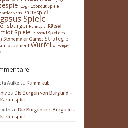
gespiel
Lookout Spiele
Logik
Partyspiel
spieler
Noris
gasus Spiele
ensburger
Rätsel
Rennspiel
midt Spiele
Spiel des
Solospiel
Strategie
Stonemaier Games
es
Würfel
ker-placement
Würfelspiel
h
mmentare
sta Aulke
zu
Rummikub
mmy
zu
Die Burgen von Burgund –
Kartenspiel
abeth
zu
Die Burgen von Burgund –
Kartenspiel