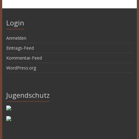
Login
Anmelden
Eintrags-Feed
Kommentar-Feed
WordPress.org
Jugendschutz