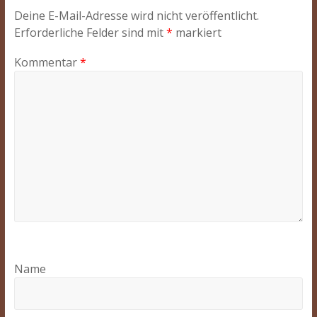
Deine E-Mail-Adresse wird nicht veröffentlicht.
Erforderliche Felder sind mit
*
markiert
Kommentar
*
Name