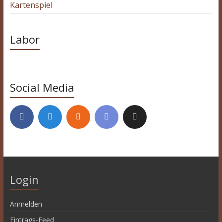
Kartenspiel
Labor
Social Media
Login
Anmelden
Eintrags-Feed