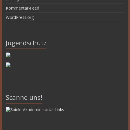
Kommentar-Feed
WordPress.org
Jugendschutz
Scanne uns!