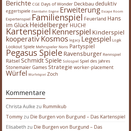
Berichte
deduktiv
Deckbau
Days of Wonder
CGE
Erweiterung
eggertspiele
Escape Room
Eisenbahn
Engine
Familienspiel
Hans
Feuerland
Expertenspiel
Heidelberger
im Glück
HUCH!
Kartenspiel
Kennerspiel
Kinderspiel
Kosmos
kooperativ
Legespiel
legacy
Logik
Partyspiel
Lookout Spiele
Mehrspieler
Noris
Pegasus Spiele
Ravensburger
Rennspiel
Schmidt Spiele
Rätsel
Spiel des Jahres
Solospiel
Strategie
Stonemaier Games
worker-placement
Würfel
Zoch
Würfelspiel
Kommentare
Christa Aulke
zu
Rummikub
Tommy
zu
Die Burgen von Burgund – Das Kartenspiel
Elisabeth
zu
Die Burgen von Burgund – Das