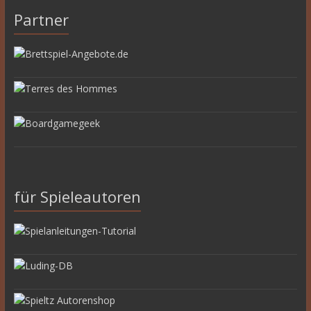
Partner
für Spieleautoren