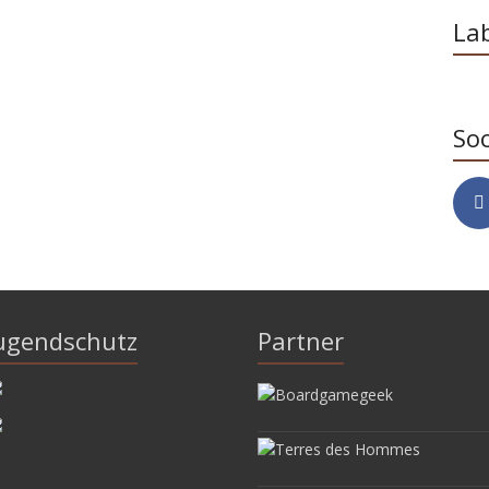
La
Soc
ugendschutz
Partner