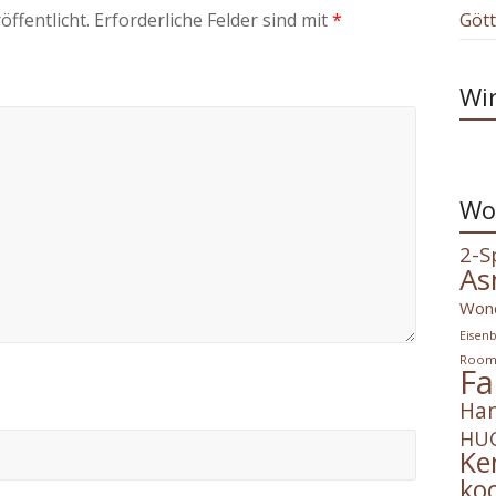
Göt
öffentlicht.
Erforderliche Felder sind mit
*
Wir
Wo
2-S
As
Won
Eisen
Roo
Fa
Han
HUC
Ke
ko