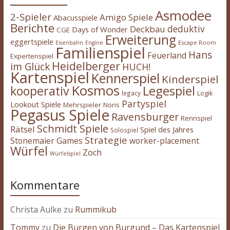
Asmodee
2-Spieler
Amigo Spiele
Abacusspiele
Berichte
deduktiv
Deckbau
Days of Wonder
CGE
Erweiterung
eggertspiele
Escape Room
Eisenbahn
Engine
Familienspiel
Hans
Feuerland
Expertenspiel
Heidelberger
im Glück
HUCH!
Kartenspiel
Kennerspiel
Kinderspiel
Kosmos
kooperativ
Legespiel
legacy
Logik
Partyspiel
Lookout Spiele
Mehrspieler
Noris
Pegasus Spiele
Ravensburger
Rennspiel
Schmidt Spiele
Rätsel
Spiel des Jahres
Solospiel
Strategie
Stonemaier Games
worker-placement
Würfel
Zoch
Würfelspiel
Kommentare
Christa Aulke
zu
Rummikub
Tommy
zu
Die Burgen von Burgund – Das Kartenspiel