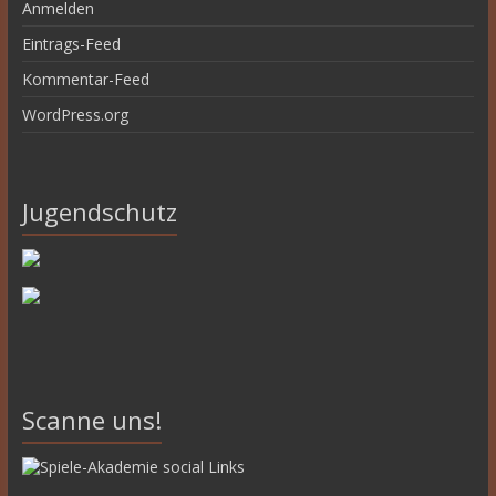
Anmelden
Eintrags-Feed
Kommentar-Feed
WordPress.org
Jugendschutz
Scanne uns!