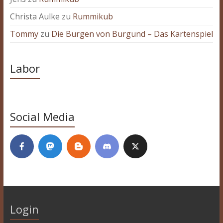
Christa Aulke
zu
Rummikub
Tommy
zu
Die Burgen von Burgund – Das Kartenspiel
Labor
Social Media
Login