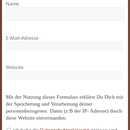
Name
E-Mail-Adresse
Website
Mit der Nutzung dieses Formulars erklärst Du Dich mit
der Speicherung und Verarbeitung deiner
personenbezogenen Daten (z.B der IP- Adresse) durch
diese Website einverstanden.
Ich habe die
Datenschutzerklärung
gelesen und