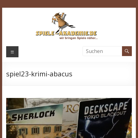
Zum
Inhalt
springen
Spiele-
Menü
Akademie.de
spiel23-krimi-abacus
Wir
bringen
Spiele
näher…