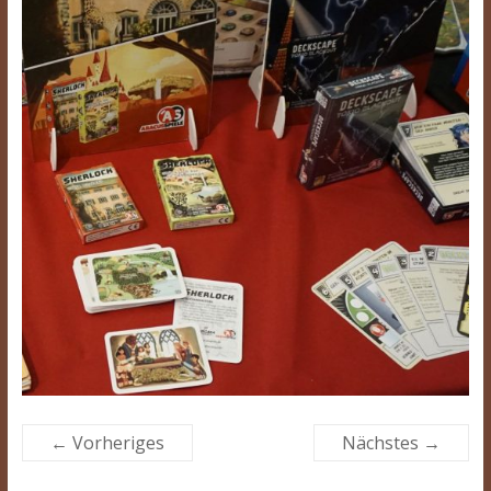
← Vorheriges
Nächstes →