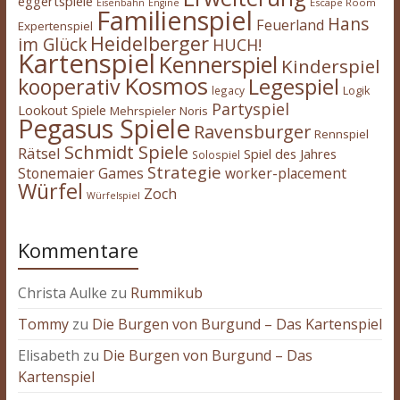
eggertspiele
Escape Room
Eisenbahn
Engine
Familienspiel
Hans
Feuerland
Expertenspiel
Heidelberger
im Glück
HUCH!
Kartenspiel
Kennerspiel
Kinderspiel
Kosmos
kooperativ
Legespiel
legacy
Logik
Partyspiel
Lookout Spiele
Mehrspieler
Noris
Pegasus Spiele
Ravensburger
Rennspiel
Schmidt Spiele
Rätsel
Spiel des Jahres
Solospiel
Strategie
Stonemaier Games
worker-placement
Würfel
Zoch
Würfelspiel
Kommentare
Christa Aulke
zu
Rummikub
Tommy
zu
Die Burgen von Burgund – Das Kartenspiel
Elisabeth
zu
Die Burgen von Burgund – Das
Kartenspiel