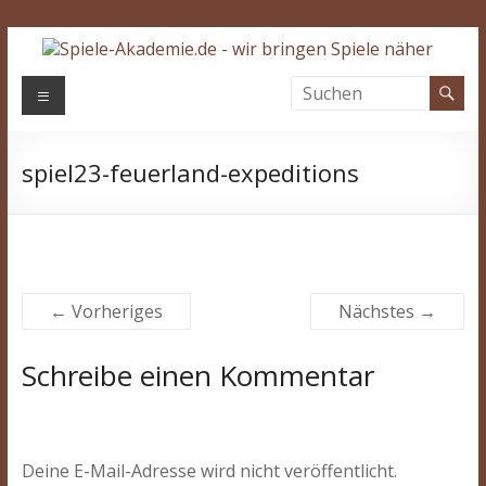
Zum
Inhalt
springen
Spiele-
Menü
Akademie.de
spiel23-feuerland-expeditions
Wir
bringen
Spiele
näher…
← Vorheriges
Nächstes →
Schreibe einen Kommentar
Deine E-Mail-Adresse wird nicht veröffentlicht.