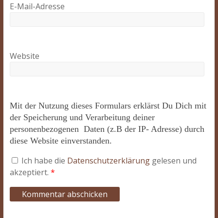
E-Mail-Adresse
Website
Mit der Nutzung dieses Formulars erklärst Du Dich mit
der Speicherung und Verarbeitung deiner
personenbezogenen Daten (z.B der IP- Adresse) durch
diese Website einverstanden.
Ich habe die
Datenschutzerklärung
gelesen und
akzeptiert.
*