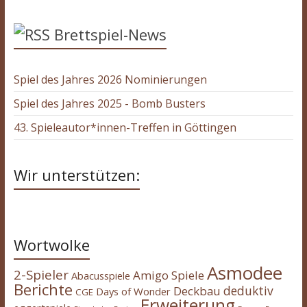
Brettspiel-News
Spiel des Jahres 2026 Nominierungen
Spiel des Jahres 2025 - Bomb Busters
43. Spieleautor*innen-Treffen in Göttingen
Wir unterstützen:
Wortwolke
Asmodee
2-Spieler
Amigo Spiele
Abacusspiele
Berichte
deduktiv
Deckbau
Days of Wonder
CGE
Erweiterung