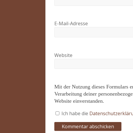
E-Mail-Adresse
Website
Mit der Nutzung dieses Formulars e
Verarbeitung deiner personenbezoge
Website einverstanden.
Ich habe die
Datenschutzerklä