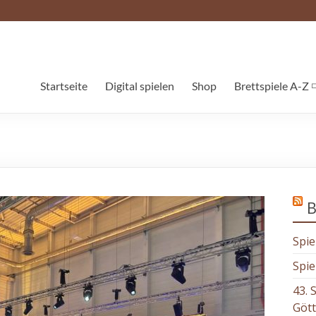
Startseite
Digital spielen
Shop
Brettspiele A-Z
B
Spie
Spie
43. 
Göt