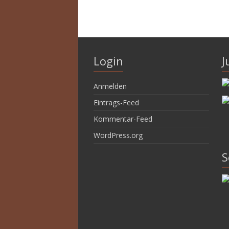
Login
J
Anmelden
Eintrags-Feed
Kommentar-Feed
WordPress.org
S