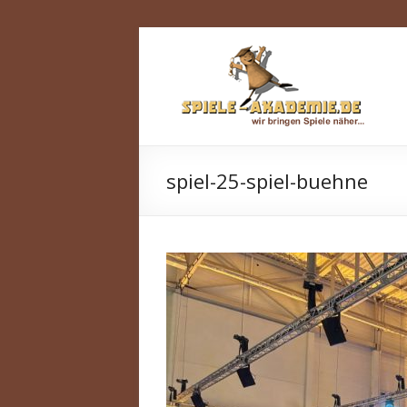
Zum
Spiele-
Inhalt
springen
Akademie.de
Wir
bringen
Spiele
spiel-25-spiel-buehne
näher…