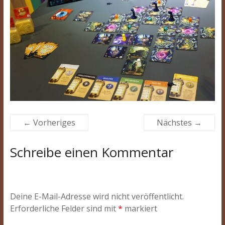
← Vorheriges
Nächstes →
Schreibe einen Kommentar
Deine E-Mail-Adresse wird nicht veröffentlicht.
Erforderliche Felder sind mit
*
markiert