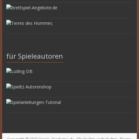
für Spieleautoren