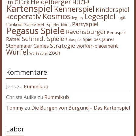
Heidelberger
im Glück
HUCH!
Kartenspiel
Kennerspiel
Kinderspiel
Kosmos
kooperativ
Legespiel
legacy
Logik
Partyspiel
Lookout Spiele
Mehrspieler
Noris
Pegasus Spiele
Ravensburger
Rennspiel
Schmidt Spiele
Rätsel
Spiel des Jahres
Solospiel
Strategie
Stonemaier Games
worker-placement
Würfel
Zoch
Würfelspiel
Kommentare
Jens
zu
Rummikub
Christa Aulke
zu
Rummikub
Tommy
zu
Die Burgen von Burgund – Das Kartenspiel
Labor