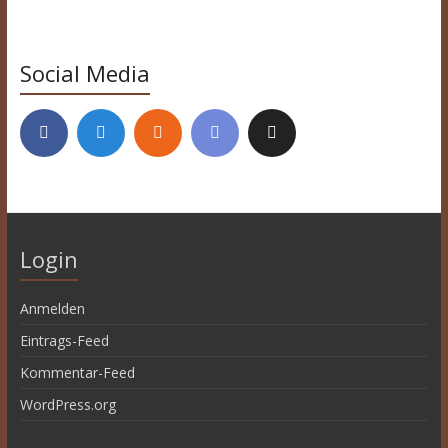
Social Media
Login
Anmelden
Eintrags-Feed
Kommentar-Feed
WordPress.org