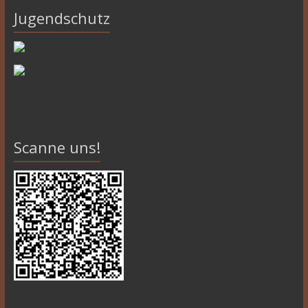
Jugendschutz
Scanne uns!