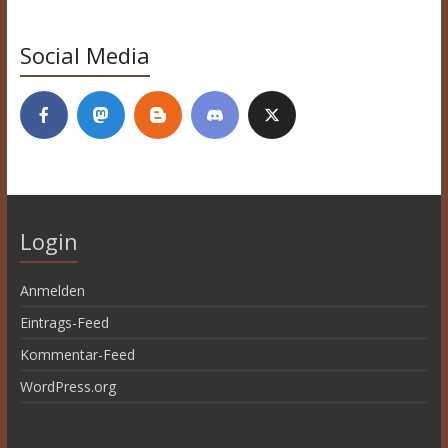
Social Media
Login
Anmelden
Eintrags-Feed
Kommentar-Feed
WordPress.org