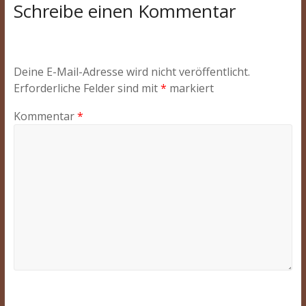
Schreibe einen Kommentar
Deine E-Mail-Adresse wird nicht veröffentlicht.
Erforderliche Felder sind mit
*
markiert
Kommentar
*