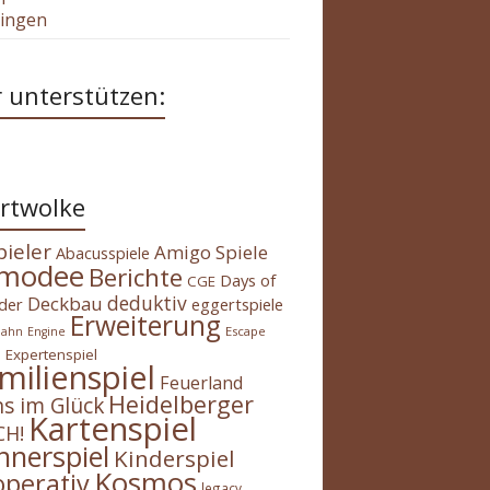
tingen
 unterstützen:
rtwolke
pieler
Amigo Spiele
Abacusspiele
modee
Berichte
Days of
CGE
deduktiv
Deckbau
der
eggertspiele
Erweiterung
Escape
bahn
Engine
Expertenspiel
m
milienspiel
Feuerland
Heidelberger
s im Glück
Kartenspiel
H!
nnerspiel
Kinderspiel
Kosmos
operativ
legacy