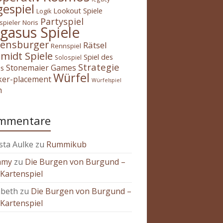
gespiel
Lookout Spiele
Logik
Partyspiel
spieler
Noris
gasus Spiele
ensburger
Rätsel
Rennspiel
midt Spiele
Spiel des
Solospiel
Strategie
Stonemaier Games
es
Würfel
ker-placement
Würfelspiel
h
mmentare
sta Aulke
zu
Rummikub
mmy
zu
Die Burgen von Burgund –
Kartenspiel
abeth
zu
Die Burgen von Burgund –
Kartenspiel