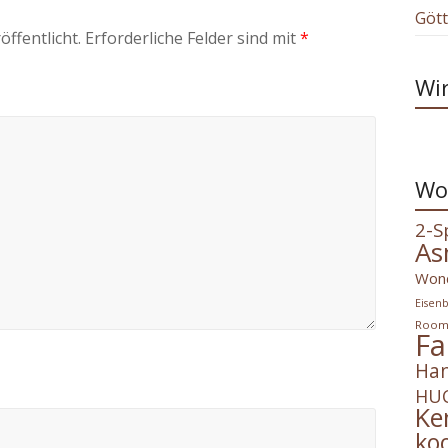
Göt
öffentlicht.
Erforderliche Felder sind mit
*
Wir
Wo
2-S
As
Won
Eisen
Roo
Fa
Han
HUC
Ke
ko