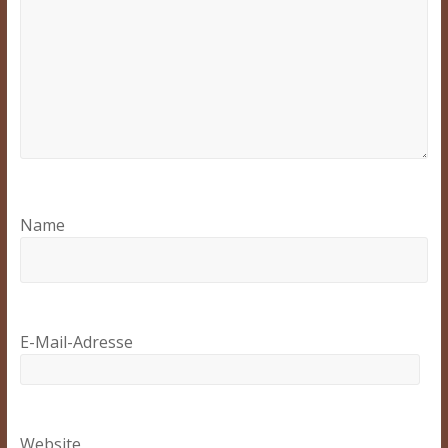
Name
E-Mail-Adresse
Website