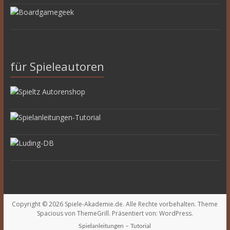
für Spieleautoren
Copyright © 2026
Spiele-Akademie.de
. Alle Rechte vorbehalten. Theme
Spacious
von ThemeGrill. Präsentiert von:
WordPress
.
Spielanleitungen – Tutorial