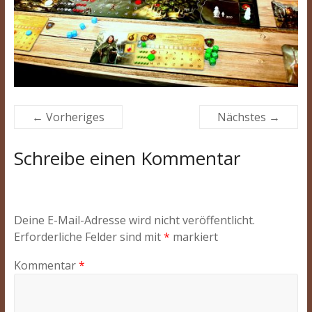
← Vorheriges
Nächstes →
Schreibe einen Kommentar
Deine E-Mail-Adresse wird nicht veröffentlicht.
Erforderliche Felder sind mit
*
markiert
Kommentar
*