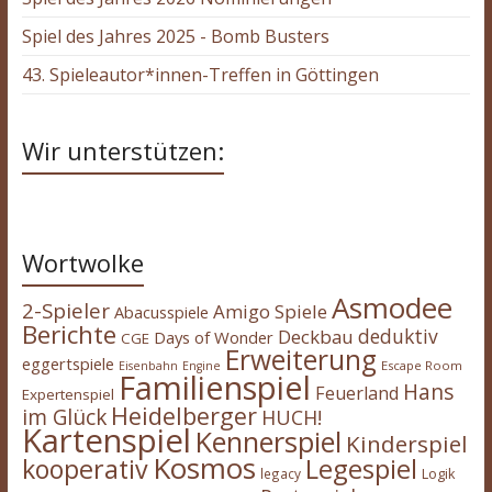
Spiel des Jahres 2025 - Bomb Busters
43. Spieleautor*innen-Treffen in Göttingen
Wir unterstützen:
Wortwolke
Asmodee
2-Spieler
Amigo Spiele
Abacusspiele
Berichte
deduktiv
Deckbau
Days of Wonder
CGE
Erweiterung
eggertspiele
Escape Room
Eisenbahn
Engine
Familienspiel
Hans
Feuerland
Expertenspiel
Heidelberger
im Glück
HUCH!
Kartenspiel
Kennerspiel
Kinderspiel
Kosmos
kooperativ
Legespiel
legacy
Logik