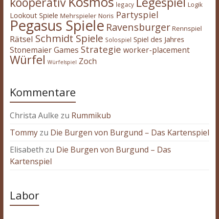
Kosmos
kooperativ
Legespiel
legacy
Logik
Partyspiel
Lookout Spiele
Mehrspieler
Noris
Pegasus Spiele
Ravensburger
Rennspiel
Schmidt Spiele
Rätsel
Spiel des Jahres
Solospiel
Strategie
Stonemaier Games
worker-placement
Würfel
Zoch
Würfelspiel
Kommentare
Christa Aulke
zu
Rummikub
Tommy
zu
Die Burgen von Burgund – Das Kartenspiel
Elisabeth
zu
Die Burgen von Burgund – Das
Kartenspiel
Labor