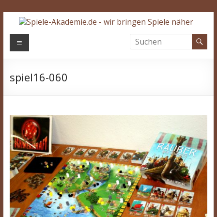
Zum
Inhalt
springen
Spiele-
Menü
Akademie.de
spiel16-060
Wir
bringen
Spiele
näher…