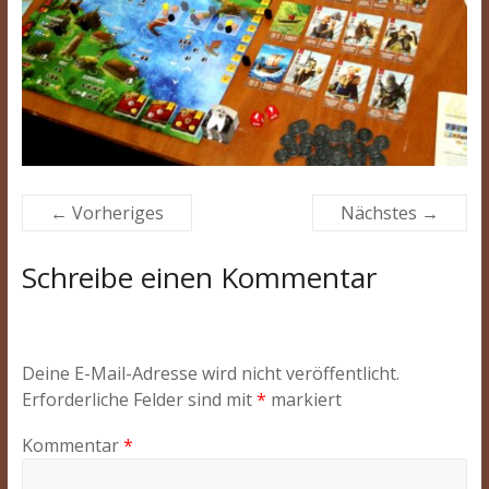
← Vorheriges
Nächstes →
Schreibe einen Kommentar
Deine E-Mail-Adresse wird nicht veröffentlicht.
Erforderliche Felder sind mit
*
markiert
Kommentar
*