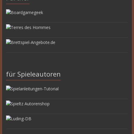
für Spieleautoren