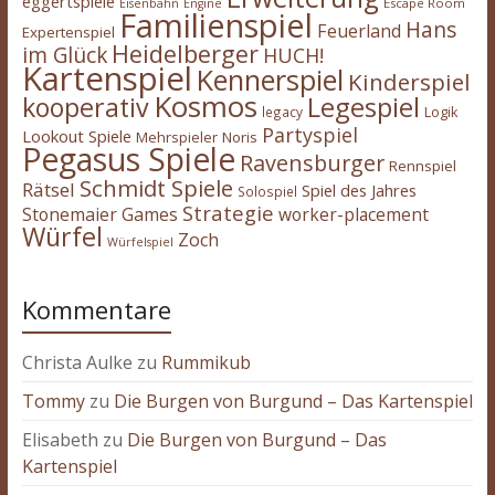
eggertspiele
Escape Room
Eisenbahn
Engine
Familienspiel
Hans
Feuerland
Expertenspiel
Heidelberger
im Glück
HUCH!
Kartenspiel
Kennerspiel
Kinderspiel
Kosmos
kooperativ
Legespiel
legacy
Logik
Partyspiel
Lookout Spiele
Mehrspieler
Noris
Pegasus Spiele
Ravensburger
Rennspiel
Schmidt Spiele
Rätsel
Spiel des Jahres
Solospiel
Strategie
Stonemaier Games
worker-placement
Würfel
Zoch
Würfelspiel
Kommentare
Christa Aulke
zu
Rummikub
Tommy
zu
Die Burgen von Burgund – Das Kartenspiel
Elisabeth
zu
Die Burgen von Burgund – Das
Kartenspiel