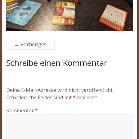
← Vorheriges
Schreibe einen Kommentar
Deine E-Mail-Adresse wird nicht veröffentlicht.
Erforderliche Felder sind mit
*
markiert
Kommentar
*