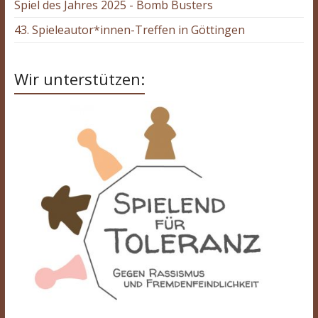
Spiel des Jahres 2025 - Bomb Busters
43. Spieleautor*innen-Treffen in Göttingen
Wir unterstützen: