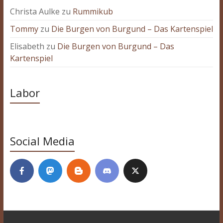
Christa Aulke
zu
Rummikub
Tommy
zu
Die Burgen von Burgund – Das Kartenspiel
Elisabeth
zu
Die Burgen von Burgund – Das
Kartenspiel
Labor
Social Media