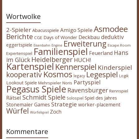
Wortwolke
Asmodee
2-Spieler
Amigo Spiele
Abacusspiele
Berichte
deduktiv
Deckbau
Days of Wonder
CGE
Erweiterung
eggertspiele
Escape Room
Eisenbahn
Engine
Familienspiel
Hans
Feuerland
Expertenspiel
Heidelberger
im Glück
HUCH!
Kartenspiel
Kennerspiel
Kinderspiel
Kosmos
kooperativ
Legespiel
legacy
Logik
Partyspiel
Lookout Spiele
Mehrspieler
Noris
Pegasus Spiele
Ravensburger
Rennspiel
Schmidt Spiele
Rätsel
Spiel des Jahres
Solospiel
Strategie
Stonemaier Games
worker-placement
Würfel
Zoch
Würfelspiel
Kommentare