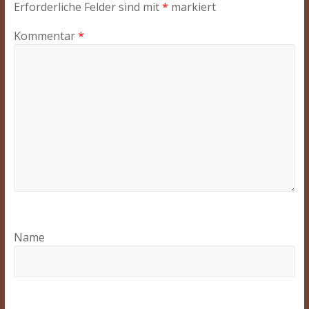
Erforderliche Felder sind mit
*
markiert
Kommentar
*
Name