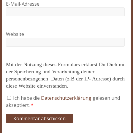
E-Mail-Adresse
Website
Mit der Nutzung dieses Formulars erklärst Du Dich mit
der Speicherung und Verarbeitung deiner
personenbezogenen Daten (z.B der IP- Adresse) durch
diese Website einverstanden.
Ich habe die
Datenschutzerklärung
gelesen und
akzeptiert.
*