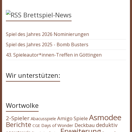
Brettspiel-News
Spiel des Jahres 2026 Nominierungen
Spiel des Jahres 2025 - Bomb Busters
43. Spieleautor*innen-Treffen in Göttingen
Wir unterstützen:
Wortwolke
Asmodee
2-Spieler
Amigo Spiele
Abacusspiele
Berichte
deduktiv
Deckbau
Days of Wonder
CGE
Erweiterung