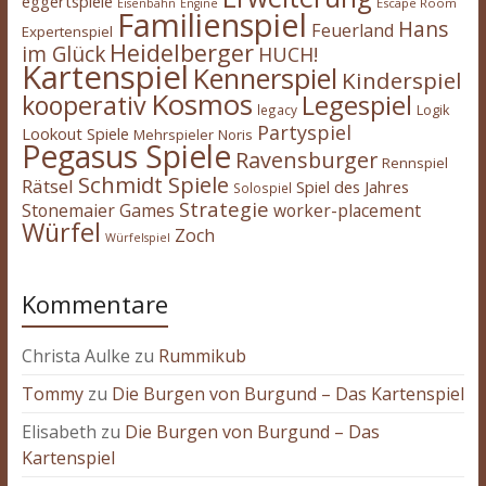
eggertspiele
Escape Room
Eisenbahn
Engine
Familienspiel
Hans
Feuerland
Expertenspiel
Heidelberger
im Glück
HUCH!
Kartenspiel
Kennerspiel
Kinderspiel
Kosmos
kooperativ
Legespiel
legacy
Logik
Partyspiel
Lookout Spiele
Mehrspieler
Noris
Pegasus Spiele
Ravensburger
Rennspiel
Schmidt Spiele
Rätsel
Spiel des Jahres
Solospiel
Strategie
Stonemaier Games
worker-placement
Würfel
Zoch
Würfelspiel
Kommentare
Christa Aulke
zu
Rummikub
Tommy
zu
Die Burgen von Burgund – Das Kartenspiel
Elisabeth
zu
Die Burgen von Burgund – Das
Kartenspiel