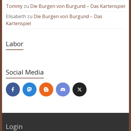
Tommy
zu
Die Burgen von Burgund – Das Kartenspiel
Elisabeth
zu
Die Burgen von Burgund – Das
Kartenspiel
Labor
Social Media
Login