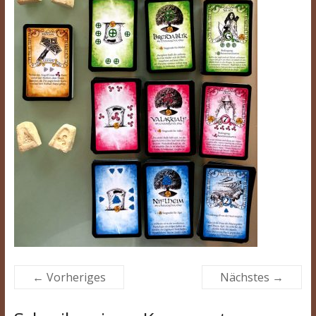
← Vorheriges
Nächstes →