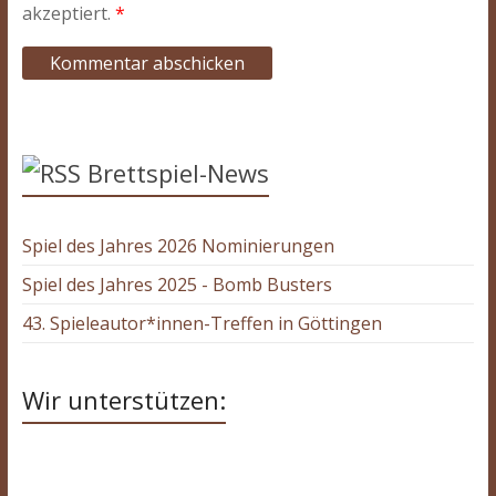
akzeptiert.
*
Brettspiel-News
Spiel des Jahres 2026 Nominierungen
Spiel des Jahres 2025 - Bomb Busters
43. Spieleautor*innen-Treffen in Göttingen
Wir unterstützen: