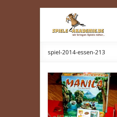
Zum
Spiele-
Inhalt
springen
Akademie.de
Wir
bringen
Spiele
spiel-2014-essen-213
näher…