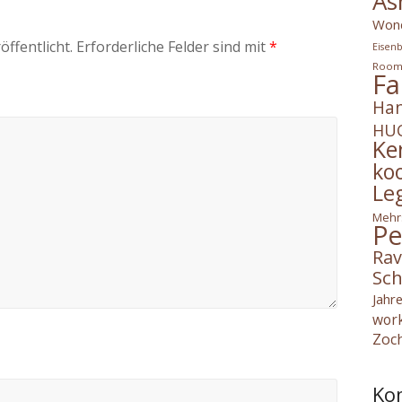
As
Won
öffentlicht.
Erforderliche Felder sind mit
*
Eisen
Roo
Fa
Han
HUC
Ke
ko
Le
Mehr
Pe
Rav
Sch
Jahr
wor
Zoc
Ko