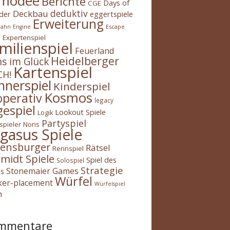
modee
Berichte
Days of
CGE
deduktiv
Deckbau
der
eggertspiele
Erweiterung
Escape
bahn
Engine
Expertenspiel
m
milienspiel
Feuerland
Heidelberger
s im Glück
Kartenspiel
H!
nnerspiel
Kinderspiel
Kosmos
operativ
legacy
gespiel
Lookout Spiele
Logik
Partyspiel
spieler
Noris
gasus Spiele
ensburger
Rätsel
Rennspiel
midt Spiele
Spiel des
Solospiel
Strategie
Stonemaier Games
es
Würfel
ker-placement
Würfelspiel
h
mmentare