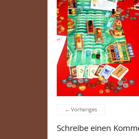
← Vorheriges
Schreibe einen Komm