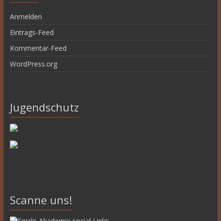
Anmelden
Eintrags-Feed
Kommentar-Feed
WordPress.org
Jugendschutz
Scanne uns!