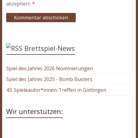
akzeptiert.
*
Brettspiel-News
Spiel des Jahres 2026 Nominierungen
Spiel des Jahres 2025 - Bomb Busters
43. Spieleautor*innen-Treffen in Göttingen
Wir unterstützen: