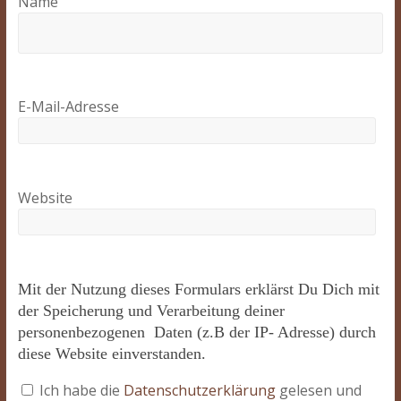
Name
E-Mail-Adresse
Website
Mit der Nutzung dieses Formulars erklärst Du Dich mit
der Speicherung und Verarbeitung deiner
personenbezogenen Daten (z.B der IP- Adresse) durch
diese Website einverstanden.
Ich habe die
Datenschutzerklärung
gelesen und