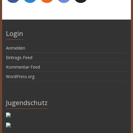
Login
Anmelden
Eintrags-Feed
Kommentar-Feed
WordPress.org
Jugendschutz