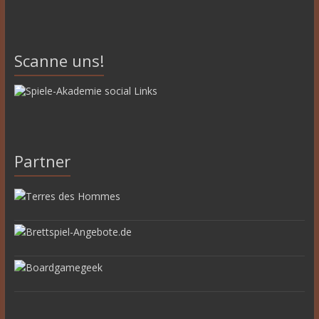
Scanne uns!
Partner