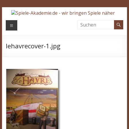
Zum
Inhalt
springen
Spiele-
Menü
Akademie.de
lehavrecover-1.jpg
Wir
bringen
Spiele
näher…