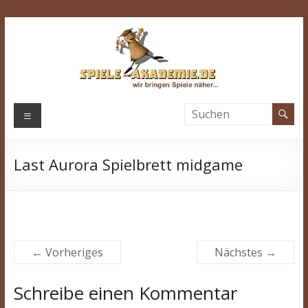
Zum
Inhalt
springen
Spiele-
Menü
Akademie.de
Last Aurora Spielbrett midgame
Wir
bringen
Spiele
näher…
← Vorheriges
Nächstes →
Schreibe einen Kommentar