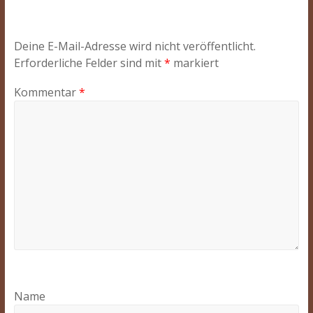
Deine E-Mail-Adresse wird nicht veröffentlicht.
Erforderliche Felder sind mit
*
markiert
Kommentar
*
Name