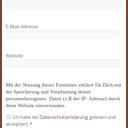
E-Mail-Adresse
Website
Mit der Nutzung dieses Formulars erklärst Du Dich mit
der Speicherung und Verarbeitung deiner
personenbezogenen Daten (z.B der IP- Adresse) durch
diese Website einverstanden.
Ich habe die
Datenschutzerklärung
gelesen und
akzeptiert.
*