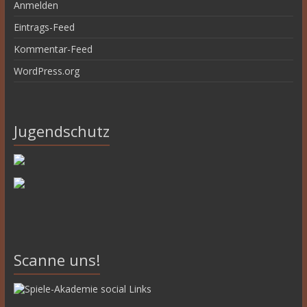
Anmelden
Eintrags-Feed
Kommentar-Feed
WordPress.org
Jugendschutz
Scanne uns!