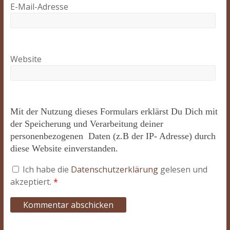
E-Mail-Adresse
Website
Mit der Nutzung dieses Formulars erklärst Du Dich mit
der Speicherung und Verarbeitung deiner
personenbezogenen Daten (z.B der IP- Adresse) durch
diese Website einverstanden.
Ich habe die
Datenschutzerklärung
gelesen und
akzeptiert.
*