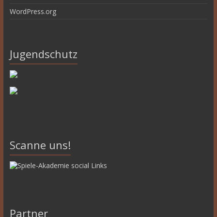
WordPress.org
Jugendschutz
Scanne uns!
Partner